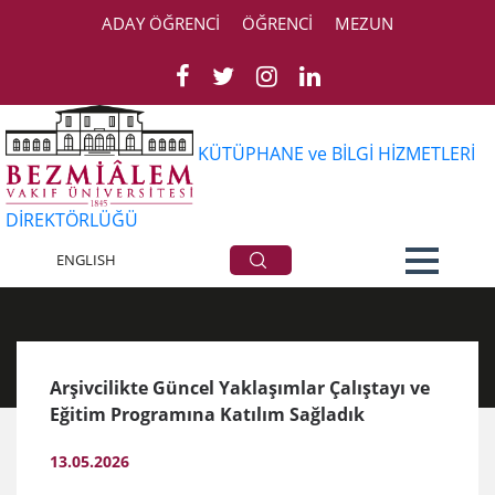
ADAY ÖĞRENCİ
ÖĞRENCİ
MEZUN
KÜTÜPHANE ve BİLGİ HİZMETLERİ
DİREKTÖRLÜĞÜ
Haberler
ENGLISH
Arşivcilikte Güncel Yaklaşımlar Çalıştayı ve
Eğitim Programına Katılım Sağladık
13.05.2026