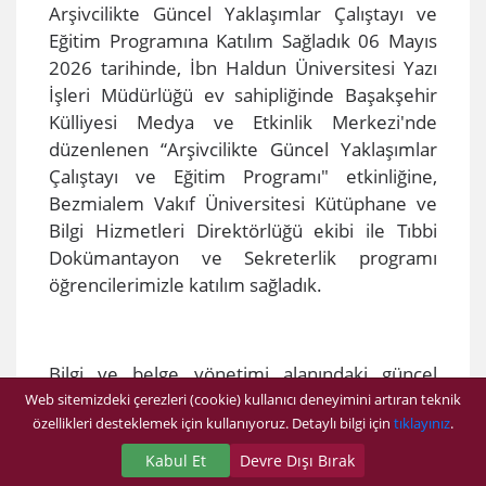
​Arşivcilikte Güncel Yaklaşımlar Çalıştayı ve
Eğitim Programına Katılım Sağladık 06 Mayıs
2026 tarihinde, İbn Haldun Üniversitesi Yazı
İşleri Müdürlüğü ev sahipliğinde Başakşehir
Külliyesi Medya ve Etkinlik Merkezi'nde
düzenlenen “Arşivcilikte Güncel Yaklaşımlar
Çalıştayı ve Eğitim Programı" etkinliğine,
Bezmialem Vakıf Üniversitesi Kütüphane ve
Bilgi Hizmetleri Direktörlüğü ekibi ile Tıbbi
Dokümantayon ve Sekreterlik programı
öğrencilerimizle katılım sağladık.
Bilgi ve belge yönetimi alanındaki güncel
gelişmelerin ele alındığı program kapsamında;
Web sitemizdeki çerezleri (cookie) kullanıcı deneyimini artıran teknik
özellikleri desteklemek için kullanıyoruz. Detaylı bilgi için
tıklayınız
.
Türk Arşivciler Derneği Başkanı Dr. Meliha
Nur Çerçinli tarafından “Sivil Toplumun Arşiv
Kabul Et
Devre Dışı Bırak
Mirasına Bakışı", Prof. Dr. Niyazi Çiçek