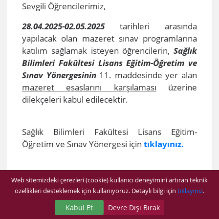
Sevgili Öğrencilerimiz,
28.04.2025-02.05.2025
tarihleri arasında
yapılacak olan mazeret sınav programlarına
katılım sağlamak isteyen öğrencilerin,
Sağlık
Bilimleri Fakültesi Lisans Eğitim-Öğretim ve
Sınav Yönergesinin
11. maddesinde yer alan
mazeret esaslarını karşılaması
üzerine
dilekçeleri kabul edilecektir.
Sağlık Bilimleri Fakültesi Lisans Eğitim-
Öğretim ve Sınav Yönergesi için
tıklayınız.
Öğrencilerimizin mazeretlerini bildirir belge
Web sitemizdeki çerezleri (cookie) kullanıcı deneyimini artıran teknik
ve dilekçelerini Fakülte Sekreterliğine,
özellikleri desteklemek için kullanıyoruz. Detaylı bilgi için
tıklayınız
.
mazeretin başladığı tarihten itibaren
en geç 5
Kabul Et
Devre Dışı Bırak
iş günü içinde
bildirmesi ve dilekçelerini