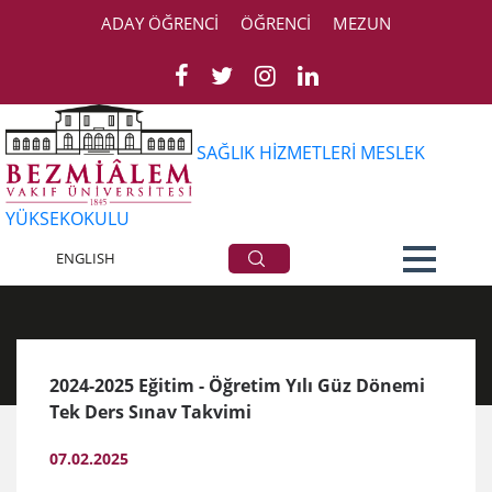
ADAY ÖĞRENCİ
ÖĞRENCİ
MEZUN
SAĞLIK HİZMETLERİ MESLEK
YÜKSEKOKULU
Duyurular
ENGLISH
2024-2025 Eğitim - Öğretim Yılı Güz Dönemi
Tek Ders Sınav Takvimi
07.02.2025