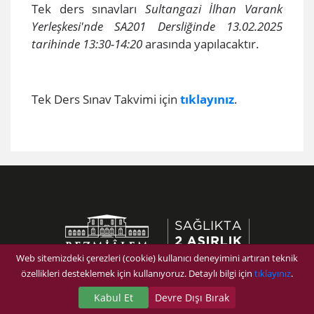
Tek ders sınavları
Sultangazi İlhan Varank
Yerleşkesi'nde SA201 Dersliğinde 13.02.2025
tarihinde 13:30-14:20
arasında yapılacaktır.
Tek Ders Sınav Takvimi için
tıklayınız
.
Web sitemizdeki çerezleri (cookie) kullanıcı deneyimini artıran teknik
özellikleri desteklemek için kullanıyoruz. Detaylı bilgi için
tıklayınız
.
Kabul Et
Devre Dışı Bırak