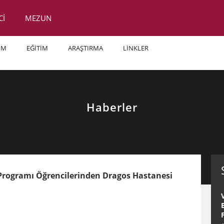
Cİ
MEZUN
İM
EĞİTİM
ARAŞTIRMA
LİNKLER
Haberler
Programı Öğrencilerinden Dragos Hastanesi