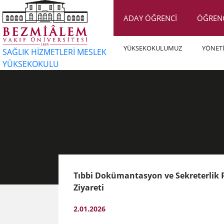
ADAY ÖĞRENCİ
ÖĞREN
YÜKSEKOKULUMUZ
YÖNET
SAĞLIK HİZMETLERİ MESLEK
YÜKSEKOKULU
Tıbbi Dokümantasyon ve Sekreterlik 
Ziyareti
2.01.2026