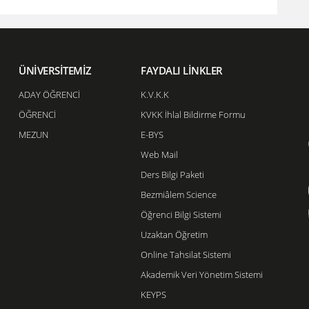
ÜNİVERSİTEMİZ
FAYDALI LİNKLER
ADAY ÖĞRENCİ
K.V.K.K
ÖĞRENCİ
KVKK İhlal Bildirme Formu
MEZUN
E-BYS
Web Mail
Ders Bilgi Paketi
Bezmiâlem Science
Öğrenci Bilgi Sistemi
Uzaktan Öğretim
Online Tahsilat Sistemi
Akademik Veri Yönetim Sistemi
KEYPS