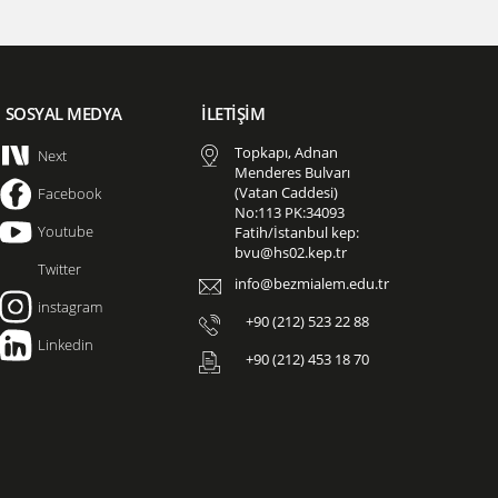
SOSYAL MEDYA
İLETİŞİM
Topkapı, Adnan
Next
Menderes Bulvarı
(Vatan Caddesi)
Facebook
No:113 PK:34093
Youtube
Fatih/İstanbul kep:
bvu@hs02.kep.tr
Twitter
info@bezmialem.edu.tr
instagram
+90 (212) 523 22 88
Linkedin
+90 (212) 453 18 70