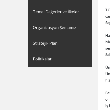
T.
Temel Değerler ve İlkeler
ca
Sa
Organizasyon Şemamız
Ha
Me
Stratejik Plan
se
Sa
Politikalar
Ün
Ün
hi
Be
ol
iş 