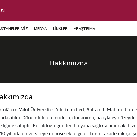
UN
ASTANELERİMİZ
MEDYA
LİNKLER
ARAŞTIRMA
Hakkımızda
akkımızda
zmiâlem Vakıf Üniversitesi’nin temelleri, Sultan II. Mahmud’un 
lında atıldı. Döneminin en modern, donanımlı, batıyla eş düzeyde
elliğine sahiptir. Kurulduğu günden bu yana sağlık alanındaki hiz
10 yılında üniversiteye dönüşerek bilgi birikimini akademik çalışma