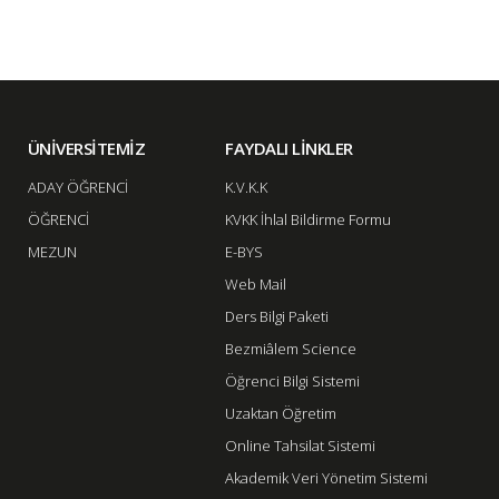
ÜNİVERSİTEMİZ
FAYDALI LİNKLER
ADAY ÖĞRENCİ
K.V.K.K
ÖĞRENCİ
KVKK İhlal Bildirme Formu
MEZUN
E-BYS
Web Mail
Ders Bilgi Paketi
Bezmiâlem Science
Öğrenci Bilgi Sistemi
Uzaktan Öğretim
Online Tahsilat Sistemi
Akademik Veri Yönetim Sistemi