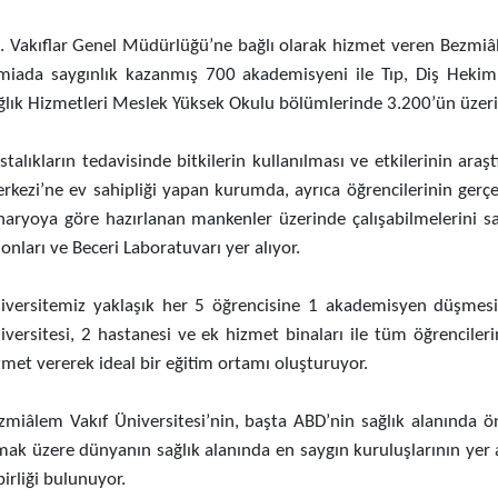
C. Vakıflar Genel Müdürlüğü’ne bağlı olarak hizmet veren Bezmiâle
miada saygınlık kazanmış 700 akademisyeni ile Tıp, Diş Hekimliği
ğlık Hizmetleri Meslek Yüksek Okulu bölümlerinde 3.200’ün üzeri
stalıkların tedavisinde bitkilerin kullanılması ve etkilerinin araşt
rkezi’ne ev sahipliği yapan kurumda, ayrıca öğrencilerinin gerçe
naryoya göre hazırlanan mankenler üzerinde çalışabilmelerini s
lonları ve Beceri Laboratuvarı yer alıyor.
iversitemiz yaklaşık her 5 öğrencisine 1 akademisyen düşmesi
iversitesi, 2 hastanesi ve ek hizmet binaları ile tüm öğrencileri
zmet vererek ideal bir eğitim ortamı oluşturuyor.
zmiâlem Vakıf Üniversitesi’nin, başta ABD’nin sağlık alanında 
mak üzere dünyanın sağlık alanında en saygın kuruluşlarının yer 
birliği bulunuyor.