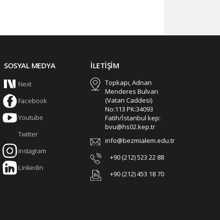
SOSYAL MEDYA
İLETİŞİM
Topkapı, Adnan
Next
Menderes Bulvarı
(Vatan Caddesi)
Facebook
No:113 PK:34093
Youtube
Fatih/İstanbul kep:
bvu@hs02.kep.tr
Twitter
info@bezmialem.edu.tr
instagram
+90 (212) 523 22 88
Linkedin
+90 (212) 453 18 70