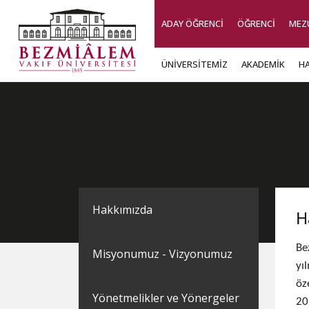
ADAY ÖĞRENCİ
ÖĞRENCİ
MEZ
ÜNİVERSİTEMİZ
AKADEMİK
H
Hakkımızda
H
Be
Misyonumuz - Vizyonumuz
yı
öz
Yönetmelikler ve Yönergeler
20