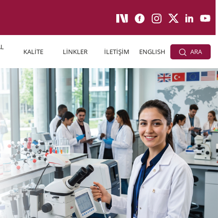
L
KALİTE
LİNKLER
İLETİŞİM
ENGLISH
ARA