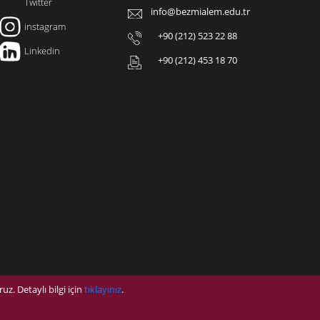
Twitter
info@bezmialem.edu.tr
instagram
+90 (212) 523 22 88
Linkedin
+90 (212) 453 18 70
uz. Detaylı bilgi için
tıklayınız
.