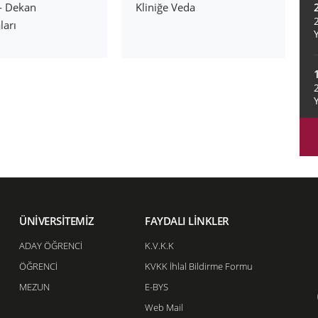
- Dekan
Kliniğe Veda
ları
ÜNİVERSİTEMİZ
FAYDALI LİNKLER
ADAY ÖĞRENCİ
K.V.K.K
ÖĞRENCİ
KVKK İhlal Bildirme Formu
MEZUN
E-BYS
Web Mail