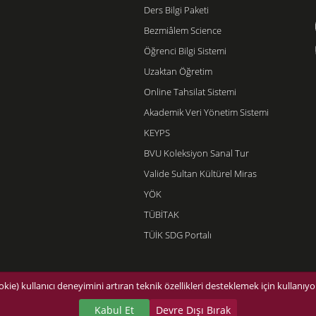
Ders Bilgi Paketi
Bezmiâlem Science
Öğrenci Bilgi Sistemi
Uzaktan Öğretim
Online Tahsilat Sistemi
Akademik Veri Yönetim Sistemi
KEYPS
BVU Koleksiyon Sanal Tur
Valide Sultan Kültürel Miras
YÖK
TÜBİTAK
TÜİK SDG Portalı
©2026 Bezmialem Vakıf Üniversitesi - Tüm hakları saklıdır.
kie) kullanıcı deneyimini artıran teknik özellikleri desteklemek için kullanıyor
Kabul Et
Devre Dışı Bırak