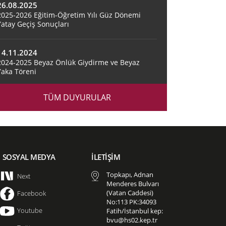
26.08.2025
2025-2026 Eğitim-Öğretim Yılı Güz Dönemi
Yatay Geçiş Sonuçları
14.11.2024
2024-2025 Beyaz Önlük Giydirme ve Beyaz
Yaka Töreni
TÜM DUYURULAR
SOSYAL MEDYA
İLETİŞİM
Topkapı, Adnan
Next
Menderes Bulvarı
(Vatan Caddesi)
Facebook
No:113 PK:34093
Youtube
Fatih/İstanbul kep:
bvu@hs02.kep.tr