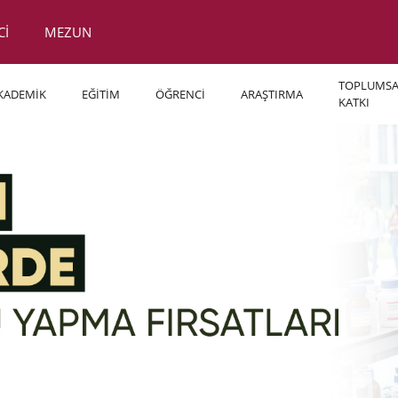
Cİ
MEZUN
TOPLUMSA
KADEMİK
EĞİTİM
ÖĞRENCİ
ARAŞTIRMA
KATKI