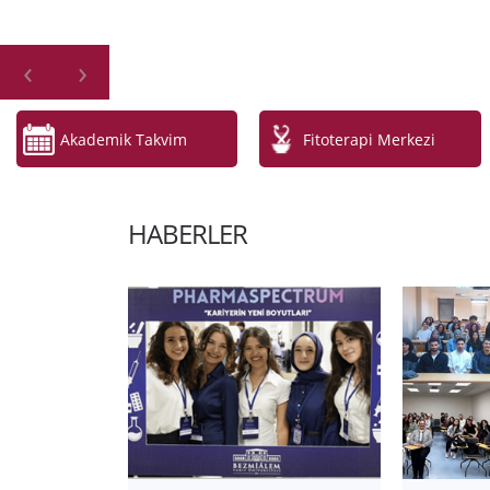
‹
›
Akademik Takvim
Fitoterapi Merkezi
HABERLER