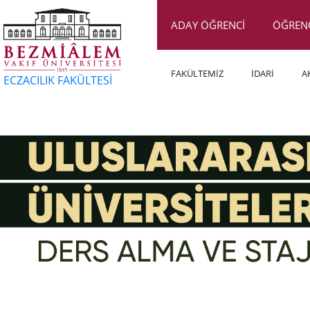
ADAY ÖĞRENCİ
ÖĞREN
FAKÜLTEMİZ
İDARİ
A
ECZACILIK FAKÜLTESİ