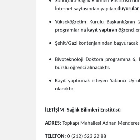
Sonuçlara Sağlık Bilimleri Enstitüsü'nün
İnternet sayfasından yapılan
duyurular 
Yükseköğretim Kurulu Başkanlığının 
programlarına
kayıt yaptıran
öğrenciler
Şehit/Gazi kontenjanından başvuracak a
Biyoteknoloji Doktora programına 6, 
burslu öğrenci alınacaktır.
Kayıt yaptırmak isteyen Yabancı Uyruk
olacaktır.
İLETİŞİM- Sağlık Bilimleri Enstitüsü
ADRES:
Topkapı Mahallesi Adnan Menderes 
TELEFON:
0 (212) 523 22 88