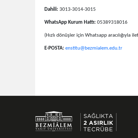
Dahili:
3013-3014-3015
WhatsApp Kurum Hattı:
05389318016
(Hızlı dönüşler için Whatsapp aracılığıyla ileti
E-POSTA:
enstitu@bezmialem.edu.tr