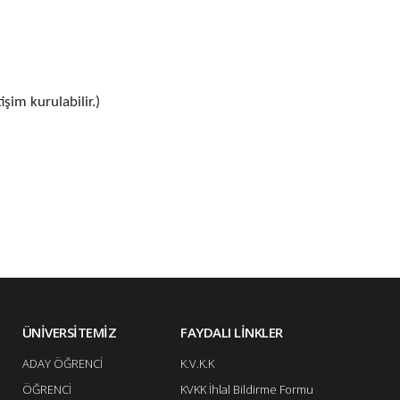
şim kurulabilir.)​
ÜNİVERSİTEMİZ
FAYDALI LİNKLER
ADAY ÖĞRENCİ
K.V.K.K
ÖĞRENCİ
KVKK İhlal Bildirme Formu