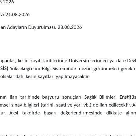
08.2026
av: 21.08.2026
zanan Adayların Duyurulması: 28.08.2026
nlar, kesin kayıt tarihlerinde Üniversitelerinden ya da e-Devl
SİS)
Yükseköğretim Bilgi Sisteminde mezun görünmeleri gerekme
lsalar dahi kesin kayıtları yapılmayacaktır.
nın ilan tarihinde başvuru sonuçları Sağlık Bilimleri Enstitü
sel sınav bilgileri (tarihi, saati ve yeri vb.) de ilan edilecektir. 
dur. Aksi takdirde başarı değerlendirmesinde dikkate alı