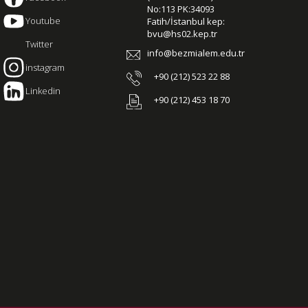
No:113 PK:34093
Youtube
Fatih/İstanbul kep:
bvu@hs02.kep.tr
Twitter
info@bezmialem.edu.tr
instagram
+90 (212) 523 22 88
Linkedin
+90 (212) 453 18 70