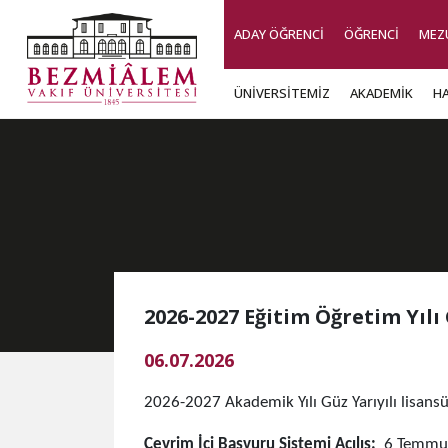
ADAY ÖĞRENCİ
ÖĞRENCİ
MEZ
ÜNİVERSİTEMİZ
AKADEMİK
H
2026-2027 Eğitim Öğretim Yılı
06.07.2026
​2026-2027 Akademik Yılı Güz Yarıyılı lisans
Çevrim İçi Başvuru Sistemi Açılış:
6 Temmuz 