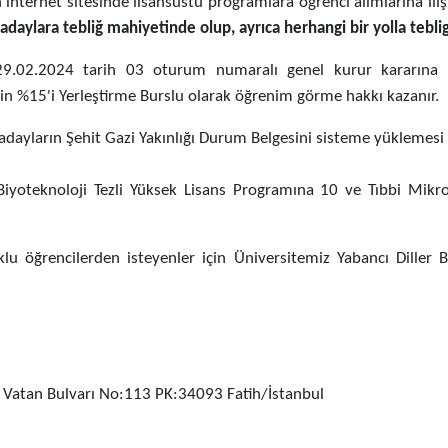
 internet sitesinde lisansüstü programlara öğrenci alımlarına iliş
adaylara tebliğ mahiyetinde olup, ayrıca herhangi bir yolla tebli
29.02.2024 tarih 03 oturum numaralı genel kurur kararına i
in %15'i Yerleştirme Burslu olarak öğrenim görme hakkı kazanır.
dayların Şehit Gazi Yakınlığı Durum Belgesini sisteme yüklemesi
Biyoteknoloji Tezli Yüksek Lisans Programına 10 ve Tıbbi Mikr
lu öğrencilerden isteyenler için Üniversitemiz Yabancı Diller 
Vatan Bulvarı No:113 PK:34093 Fatih/İstanbul