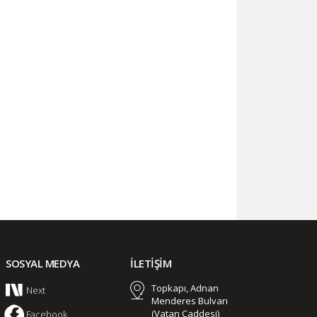
SOSYAL MEDYA
İLETİŞİM
Topkapı, Adnan
Next
Menderes Bulvarı
(Vatan Caddesi)
Facebook