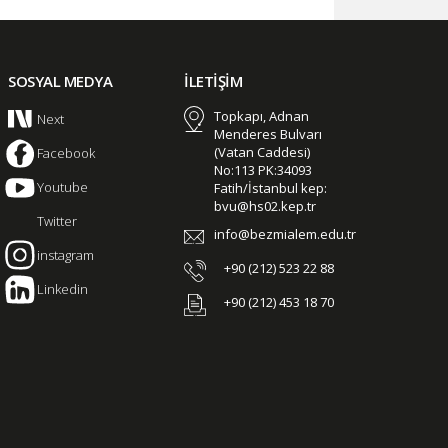
SOSYAL MEDYA
İLETİŞİM
Topkapı, Adnan
Next
Menderes Bulvarı
(Vatan Caddesi)
Facebook
No:113 PK:34093
Youtube
Fatih/İstanbul kep:
bvu@hs02.kep.tr
Twitter
info@bezmialem.edu.tr
instagram
+90 (212) 523 22 88
Linkedin
+90 (212) 453 18 70