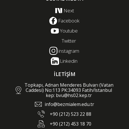
Next
Facebook
Youtube
Twitter
instagram
Linkedin
İLETİŞİM
Topkapı, Adnan Menderes Bulvarı (Vatan
Caddesi) No:113 PK:34093 Fatih/İstanbul
kep: bvu@hs02.kep.tr
info@bezmialem.edu.tr
+90 (212) 523 22 88
+90 (212) 453 18 70