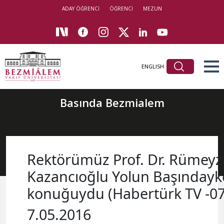
ADAY ÖĞRENCİ
ÖĞRENCİ
MEZUN
ENGLISH
Basında Bezmialem
Rektörümüz Prof. Dr. Rümeyz
Kazancıoğlu Yolun Başınday
konuğuydu (Habertürk TV -07
7.05.2016