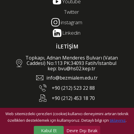
Youtube
Twitter
instagram
Linkedin
İLETİŞİM
Topkapı, Adnan Menderes Bulvarı (Vatan
Caddesi) No:113 PK:34093 Fatih/İstanbul
kep: bvu@hs02.kep.tr
info@bezmialem.edu.tr
+90 (212) 523 22 88
+90 (212) 453 18 70
Web sitemizdeki çerezleri (cookie) kullanıcı deneyimini artıran teknik
©2026 Bezmialem Vakıf Üniversitesi - Tüm hakları saklıdır.
özellikleri desteklemek için kullanıyoruz. Detaylı bilgi için
tıklayınız
.
Kabul Et
Devre Dışı Bırak