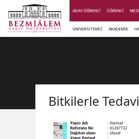
ADAY ÖĞRENCİ
ÖĞRENCİ
MEZ
ÜNİVERSİTEMİZ
AKADEMİK
H
Bitkilerle Tedav