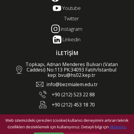
Youtube
Twitter
instagram
Linkedin
İLETİŞİM
Topkapı, Adnan Menderes Bulvarı (Vatan
Caddesi) No:113 PK:34093 Fatih/İstanbul
kep: bvu@hs02.kep.tr
info@bezmialem.edu.tr
+90 (212) 523 22 88
+90 (212) 453 18 70
Web sitemizdeki çerezleri (cookie) kullanıcı deneyimini artıran teknik
©2026 Bezmialem Vakıf Üniversitesi - Tüm hakları saklıdır.
özellikleri desteklemek için kullanıyoruz. Detaylı bilgi için
tıklayınız
.