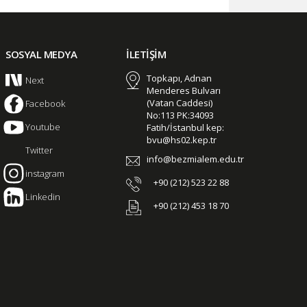
SOSYAL MEDYA
İLETİŞİM
Topkapı, Adnan
Next
Menderes Bulvarı
(Vatan Caddesi)
Facebook
No:113 PK:34093
Youtube
Fatih/İstanbul kep:
bvu@hs02.kep.tr
Twitter
info@bezmialem.edu.tr
instagram
+90 (212) 523 22 88
Linkedin
+90 (212) 453 18 70