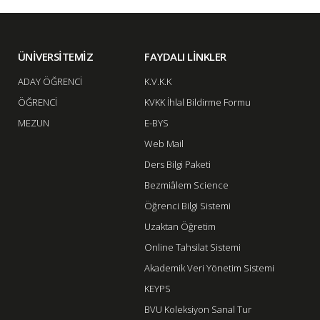
ÜNİVERSİTEMİZ
FAYDALI LİNKLER
ADAY ÖĞRENCİ
K.V.K.K
ÖĞRENCİ
KVKK İhlal Bildirme Formu
MEZUN
E-BYS
Web Mail
Ders Bilgi Paketi
Bezmiâlem Science
Öğrenci Bilgi Sistemi
Uzaktan Öğretim
Online Tahsilat Sistemi
Akademik Veri Yönetim Sistemi
KEYPS
BVU Koleksiyon Sanal Tur