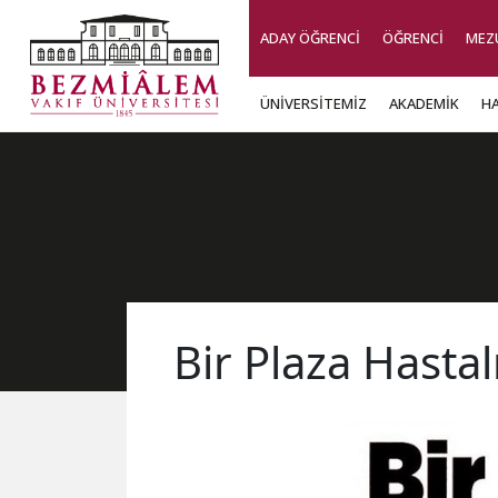
ADAY ÖĞRENCİ
ÖĞRENCİ
MEZ
ÜNİVERSİTEMİZ
AKADEMİK
H
Bir Plaza Hastalı