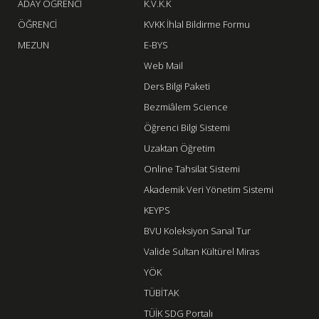
ADAY ÖĞRENCİ
K.V.K.K
ÖĞRENCİ
KVKK İhlal Bildirme Formu
MEZUN
E-BYS
Web Mail
Ders Bilgi Paketi
Bezmiâlem Science
Öğrenci Bilgi Sistemi
Uzaktan Öğretim
Online Tahsilat Sistemi
Akademik Veri Yönetim Sistemi
KEYPS
BVU Koleksiyon Sanal Tur
Valide Sultan Kültürel Miras
YÖK
TÜBİTAK
TÜİK SDG Portalı