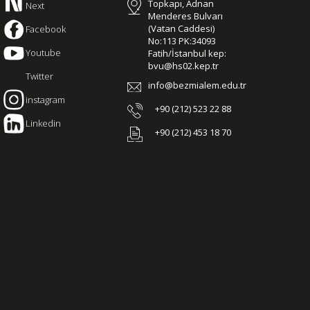
Topkapı, Adnan
Next
Menderes Bulvarı
(Vatan Caddesi)
Facebook
No:113 PK:34093
Youtube
Fatih/İstanbul kep:
bvu@hs02.kep.tr
Twitter
info@bezmialem.edu.tr
instagram
+90 (212) 523 22 88
Linkedin
+90 (212) 453 18 70