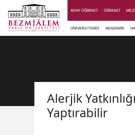
ADAY ÖĞRENCİ
ÖĞRENCİ
MEZ
ÜNİVERSİTEMİZ
AKADEMİK
H
Alerjik Yatkınlığ
Yaptırabilir