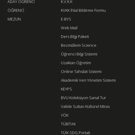
ADAY ÖĞRENCİ
K.V.K.K
ÖĞRENCİ
KVKK İhlal Bildirme Formu
MEZUN
E-BYS
Web Mail
Ders Bilgi Paketi
Bezmiâlem Science
Öğrenci Bilgi Sistemi
Uzaktan Öğretim
Online Tahsilat Sistemi
Akademik Veri Yönetim Sistemi
KEYPS
BVU Koleksiyon Sanal Tur
Valide Sultan Kültürel Miras
YÖK
TÜBİTAK
TÜİK SDG Portalı