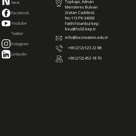
Topkapı, Adnan
Next
Menderes Bulvarı
(Vatan Caddesi)
Facebook
No:113 PK:34093
Youtube
Fatih/İstanbul kep:
bvu@hs02.kep.tr
Twitter
info@bezmialem.edu.tr
instagram
+90 (212) 523 22 88
Linkedin
+90 (212) 453 18 70