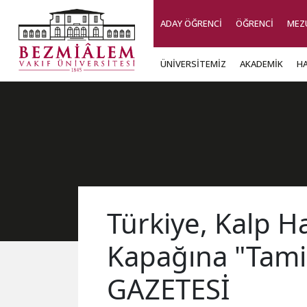
ADAY ÖĞRENCİ
ÖĞRENCİ
MEZ
ÜNİVERSİTEMİZ
AKADEMİK
H
Türkiye, Kalp H
Kapağına "Tami
GAZETESİ