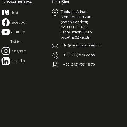
SOSYAL MEDYA
İLETİŞİM
Topkapı, Adnan
Next
Menderes Bulvarı
(Vatan Caddesi)
Facebook
No:113 PK:34093
Youtube
Fatih/İstanbul kep:
bvu@hs02.kep.tr
Twitter
info@bezmialem.edu.tr
instagram
+90 (212) 523 22 88
Linkedin
+90 (212) 453 18 70