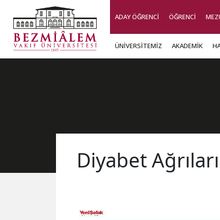
ADAY ÖĞRENCİ
ÖĞRENCİ
MEZ
ÜNİVERSİTEMİZ
AKADEMİK
H
Diyabet Ağrıları