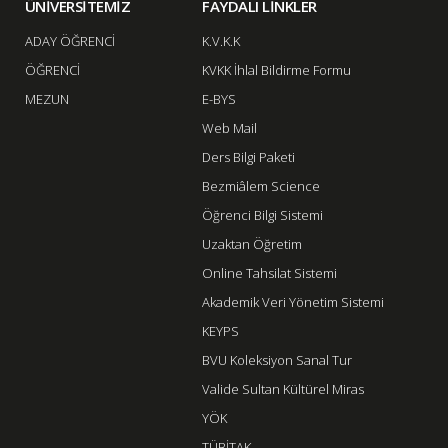
ÜNİVERSİTEMİZ
FAYDALI LİNKLER
ADAY ÖĞRENCİ
K.V.K.K
ÖĞRENCİ
KVKK İhlal Bildirme Formu
MEZUN
E-BYS
Web Mail
Ders Bilgi Paketi
Bezmiâlem Science
Öğrenci Bilgi Sistemi
Uzaktan Öğretim
Online Tahsilat Sistemi
Akademik Veri Yönetim Sistemi
KEYPS
BVU Koleksiyon Sanal Tur
Valide Sultan Kültürel Miras
YÖK
TÜBİTAK