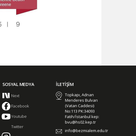
SOSYAL MEDYA
İLETİŞİM
Topkapı, Adnan
Next
Menderes Bulvarı
(Vatan Caddesi)
Facebook
No:113 PK:34093
Youtube
Fatih/İstanbul kep:
bvu@hs02.kep.tr
Twitter
info@bezmialem.edu.tr