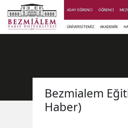
ADAY ÖĞRENCİ
ÖĞRENCİ
MEZ
ÜNİVERSİTEMİZ
AKADEMİK
H
Bezmialem Eğiti
Haber)