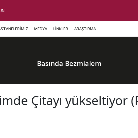
UN
ASTANELERİMİZ
MEDYA
LİNKLER
ARAŞTIRMA
Basında Bezmialem
mde Çitayı yükseltiyor (