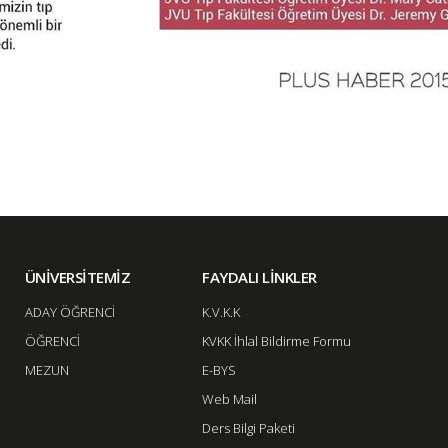
ÜNİVERSİTEMİZ
FAYDALI LİNKLER
ADAY ÖĞRENCİ
K.V.K.K
ÖĞRENCİ
KVKK İhlal Bildirme Formu
MEZUN
E-BYS
Web Mail
Ders Bilgi Paketi