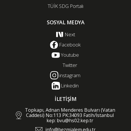
TÜİK SDG Portalı
SOSYAL MEDYA
Next
Facebook
Youtube
Twitter
instagram
Linkedin
İLETİŞİM
Topkapı, Adnan Menderes Bulvarı (Vatan
Caddesi) No:113 PK:34093 Fatih/İstanbul
kep: bvu@hs02.kep.tr
info@bezmialem.edu.tr