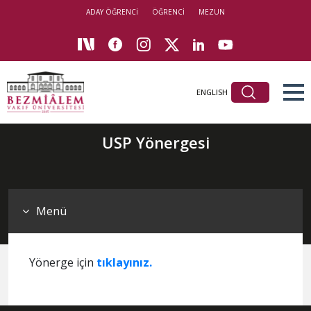
ADAY ÖĞRENCİ
ÖĞRENCİ
MEZUN
ENGLISH
USP Yönergesi
Menü
​​Yönerge için
tıkla​yınız.