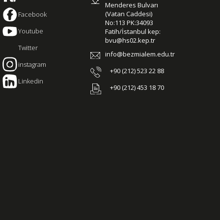
Menderes Bulvarı
(Vatan Caddesi)
Facebook
No:113 PK:34093
Youtube
Fatih/İstanbul kep:
bvu@hs02.kep.tr
Twitter
info@bezmialem.edu.tr
instagram
+90 (212) 523 22 88
Linkedin
+90 (212) 453 18 70