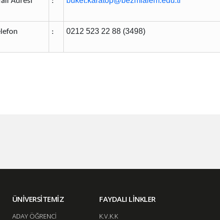
buket.karatop@bezmialem.edu.tr
ail Adresi
​:
0212 523 22 88 (3498)
elefon
​:
ÜNİVERSİTEMİZ
FAYDALI LİNKLER
ADAY ÖĞRENCİ
K.V.K.K