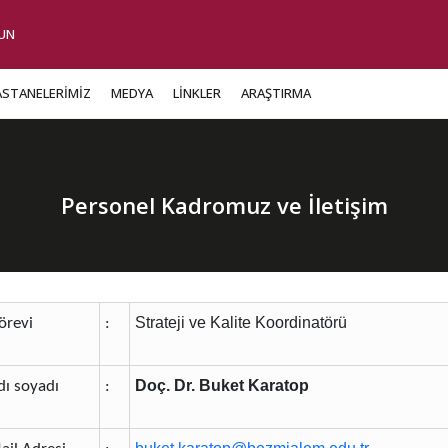
UN
ASTANELERİMİZ
MEDYA
LİNKLER
ARAŞTIRMA
Personel Kadromuz ve İletişim
Strateji ve Kalite Koordinatörü
Görevi
​:
Doç. Dr. Buket Karatop
dı soyadı
​: