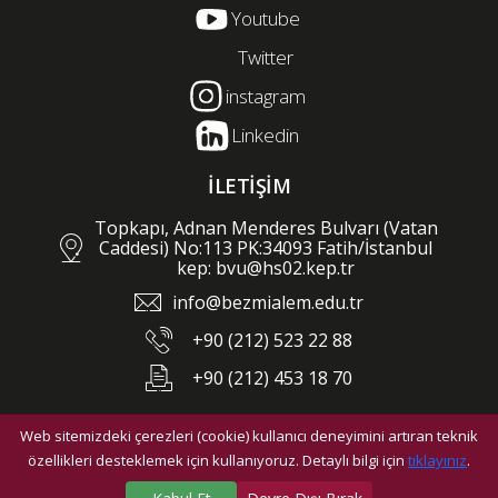
Youtube
Twitter
instagram
Linkedin
İLETİŞİM
Topkapı, Adnan Menderes Bulvarı (Vatan
Caddesi) No:113 PK:34093 Fatih/İstanbul
kep: bvu@hs02.kep.tr
info@bezmialem.edu.tr
+90 (212) 523 22 88
+90 (212) 453 18 70
Web sitemizdeki çerezleri (cookie) kullanıcı deneyimini artıran teknik
©2026 Bezmialem Vakıf Üniversitesi - Tüm hakları saklıdır.
özellikleri desteklemek için kullanıyoruz. Detaylı bilgi için
tıklayınız
.