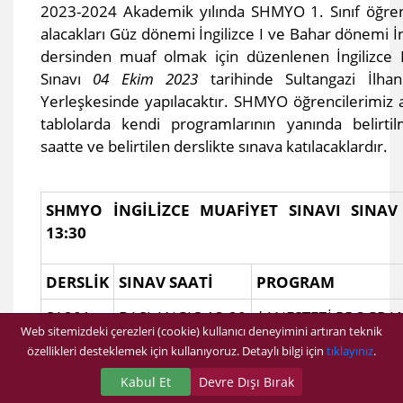
2023-2024 Akademik yılında SHMYO 1. Sınıf öğrenc
alacakları Güz dönemi İngilizce I ve Bahar dönemi İng
dersinden muaf olmak için düzenlenen İngilizce 
Sınavı
04 Ekim 2023
tarihinde Sultangazi İlha
Yerleşkesinde yapılacaktır. SHMYO öğrencilerimiz 
tablolarda kendi programlarının yanında belirtil
saatte ve belirtilen derslikte sınava katılacaklardır.​
SHMYO İNGİLİZCE MUAFİYET SINAVI
SINAV 
13:30
DERSLİK
SINAV SAATİ
PROGRAM​​
SA201
BAŞLANGIÇ:13:30
*ANESTEZİ PROGRA
Web sitemizdeki çerezleri (cookie) kullanıcı deneyimini artıran teknik
NOLU
özellikleri desteklemek için kullanıyoruz. Detaylı bilgi için
BİTİŞ :14:20
tıklayınız
.
DERSLİK
Kabul Et
Devre Dışı Bırak