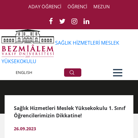
ADAY ÖĞRENCİ
ÖĞRENCİ
MEZUN
SAĞLIK HİZMETLERİ MESLEK
YÜKSEKOKULU
Duyurular
ENGLISH
Sağlık Hizmetleri Meslek Yüksekokulu 1. Sınıf
Öğrencilerimizin Dikkatine!
26.09.2023