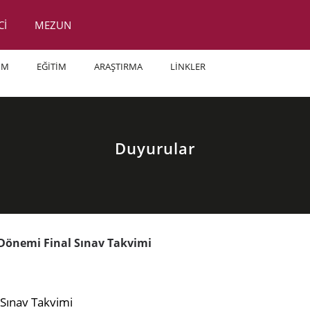
Cİ
MEZUN
İM
EĞİTİM
ARAŞTIRMA
LİNKLER
Duyurular
 Dönemi Final Sınav Takvimi
 Sınav Takvimi