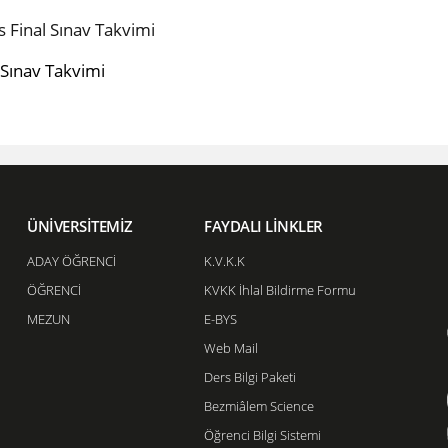
Final Sınav Takvimi
 Sınav Takvimi
ÜNİVERSİTEMİZ
FAYDALI LİNKLER
ADAY ÖĞRENCİ
K.V.K.K
ÖĞRENCİ
KVKK İhlal Bildirme Formu
MEZUN
E-BYS
Web Mail
Ders Bilgi Paketi
Bezmiâlem Science
Öğrenci Bilgi Sistemi