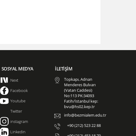
SOSYAL MEDYA
İLETİŞİM
Topkapı, Adnan
Next
Menderes Bulvarı
(Vatan Caddesi)
Facebook
No:113 PK:34093
Youtube
Fatih/İstanbul kep:
bvu@hs02.kep.tr
Twitter
info@bezmialem.edu.tr
instagram
+90 (212) 523 22 88
Linkedin
+90 (212) 453 18 70