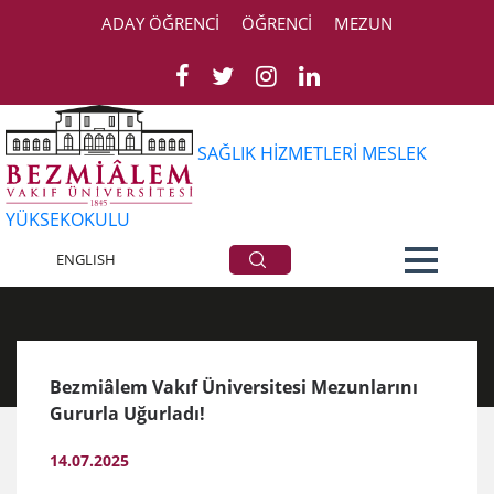
ADAY ÖĞRENCİ
ÖĞRENCİ
MEZUN
SAĞLIK HİZMETLERİ MESLEK
YÜKSEKOKULU
Haberler
ENGLISH
Bezmiâlem Vakıf Üniversitesi Mezunlarını
Gururla Uğurladı!
14.07.2025