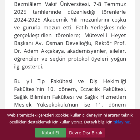
​Bezmiâlem Vakıf Üniversitesi, 7-8 Temmuz
2025 tarihlerinde düzenlediği törenlerle
2024-2025 Akademik Yılı mezunlarını coşku
ve gururla mezun etti. Fatih Yerleşkesi’nde
gerçekleştirilen törenlere; Mütevelli Heyet
Başkanı Av. Osman Develioğlu, Rektör Prof.
Dr. Adem Akçakaya, akademisyenler, aileler,
öğrenciler ve seçkin protokol üyeleri yoğun
ilgi gösterdi.
Bu yıl Tıp Fakültesi ve Diş Hekimliği
Fakültesi’nin 10. dönem, Eczacılık Fakültesi,
Sağlık Bilimleri Fakültesi ve Sağlık Hizmetleri
Meslek Yüksekokulu’nun ise 11. dönem
mezunları uğurlandı. 9 lisans, 14 ön lisans
Web sitemizdeki çerezleri (cookie) kullanıcı deneyimini artıran teknik
programı ve enstitülerden mezun olan
özellikleri desteklemek için kullanıyoruz. Detaylı bilgi için
tıklayınız
.
öğrenciler, eğitim yolculuklarının gururunu
Kabul Et
Devre Dışı Bırak
keplerini havaya fırlatarak taçlandırdı.