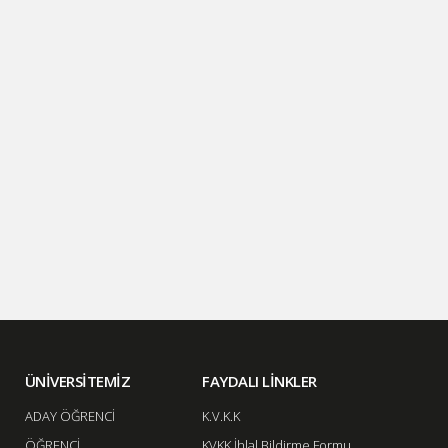
ÜNİVERSİTEMİZ
FAYDALI LİNKLER
ADAY ÖĞRENCİ
K.V.K.K
ÖĞRENCİ
KVKK İhlal Bildirme Formu