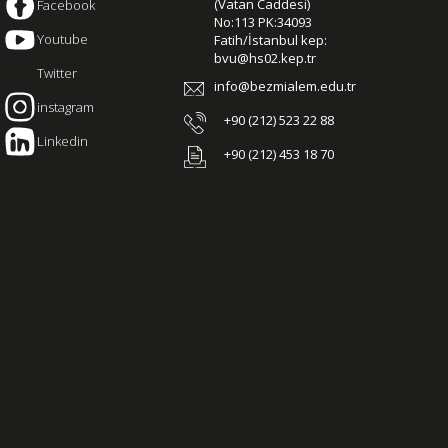
(Vatan Caddesi)
Facebook
No:113 PK:34093
Youtube
Fatih/İstanbul kep:
bvu@hs02.kep.tr
Twitter
info@bezmialem.edu.tr
instagram
+90 (212) 523 22 88
Linkedin
+90 (212) 453 18 70