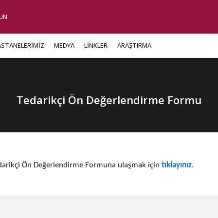
UN
ASTANELERİMİZ
MEDYA
LİNKLER
ARAŞTIRMA
Tedarikçi Ön Değerlendirme Formu
darikçi Ön Değerlendirme Formu​na ulaşmak için
tıklayınız
.