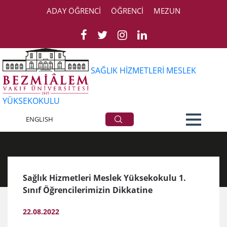
ADAY ÖĞRENCİ
ÖĞRENCİ
MEZUN
SAĞLIK HİZMETLERİ MESLEK
YÜKSEKOKULU
Duyurular
ENGLISH
Sağlık Hizmetleri Meslek Yüksekokulu 1.
Sınıf Öğrencilerimizin Dikkatine
22.08.2022