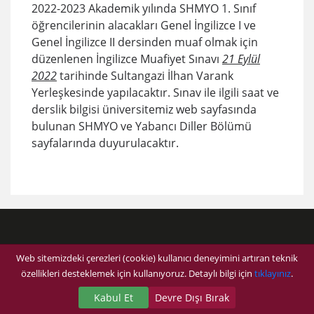
​2022-2023 Akademik yılında SHMYO 1. Sınıf
öğrencilerinin alacakları Genel İngilizce I ve
Genel İngilizce II dersinden muaf olmak için
düzenlenen İngilizce Muafiyet Sınavı
21 Eylül
2022
tarihinde Sultangazi İlhan Varank
Yerleşkesinde yapılacaktır. Sınav ile ilgili saat ve
derslik bilgisi üniversitemiz web sayfasında
bulunan SHMYO ve Yabancı Diller Bölümü
sayfalarında duyurulacaktır.
Web sitemizdeki çerezleri (cookie) kullanıcı deneyimini artıran teknik
özellikleri desteklemek için kullanıyoruz. Detaylı bilgi için
tıklayınız
.
Kabul Et
Devre Dışı Bırak