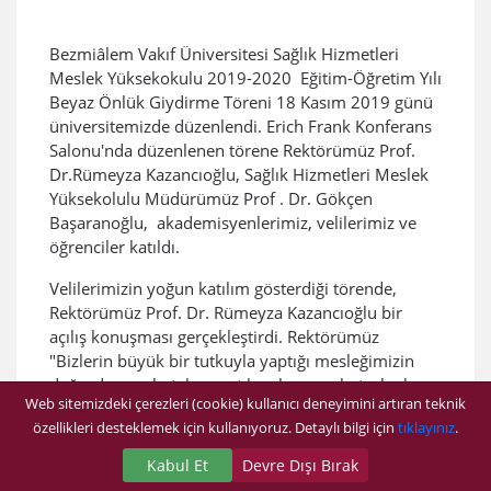
​​Bezmiâlem Vakıf Üniversitesi Sağlık Hizmetleri
Meslek Yüksekokulu 2019-2020 Eğitim-Öğretim Yılı
Beyaz Önlük Giydirme Töreni 18 Kasım 2019 günü
üniversitemizde düzenlendi. Erich Frank Konferans
Salonu'nda düzenlenen törene Rektörümüz Prof.
Dr.Rümeyza Kazancıoğlu, Sağlık Hizmetleri Meslek
Yüksekolulu Müdürümüz Prof . Dr. Gökçen
Başaranoğlu, akademisyenlerimiz, velilerimiz ve
öğrenciler katıldı.
Velilerimizin yoğun katılım gösterdiği törende,
Rektörümüz Prof. Dr. Rümeyza Kazancıoğlu bir
açılış konuşması gerçekleştirdi. Rektörümüz
"Bizlerin büyük bir tutkuyla yaptığı mesleğimizin
doğrudan muhatabı yaratılmışların en kutsalı olan
Web sitemizdeki çerezleri (cookie) kullanıcı deneyimini artıran teknik
insandır. İnsanlara yardımcı olmak, onlara sağlık
özellikleri desteklemek için kullanıyoruz. Detaylı bilgi için
tıklayınız
.
hizmetlerinde kolaylık sağlamak ve bunu
geliştirmek hepinizin birincil gördüğü vazifedir.
Kabul Et
Devre Dışı Bırak
Sizlerin varlığı ülkemiz sağlık hizmetlerindeki