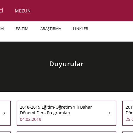
Cİ
MEZUN
İM
EĞİTİM
ARAŞTIRMA
LİNKLER
Duyurular
2018-2019 Eğitim-Öğretim Yılı Bahar
201
Dönemi Ders Programları
Dön
04.02.2019
25.