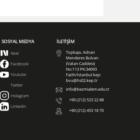
SOSYAL MEDYA
İLETİŞİM
Topkapı, Adnan
Next
Menderes Bulvarı
(Vatan Caddesi)
Facebook
No:113 PK:34093
Youtube
Fatih/İstanbul kep:
bvu@hs02.kep.tr
Twitter
info@bezmialem.edu.tr
instagram
+90 (212) 523 22 88
Linkedin
+90 (212) 453 18 70