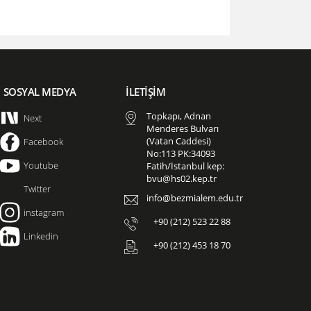
SOSYAL MEDYA
İLETİŞİM
Topkapı, Adnan
Next
Menderes Bulvarı
(Vatan Caddesi)
Facebook
No:113 PK:34093
Youtube
Fatih/İstanbul kep:
bvu@hs02.kep.tr
Twitter
info@bezmialem.edu.tr
instagram
+90 (212) 523 22 88
Linkedin
+90 (212) 453 18 70