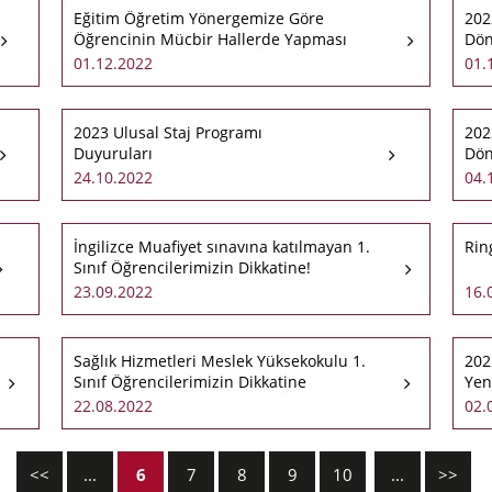
Eğitim Öğretim Yönergemize Göre
202
Öğrencinin Mücbir Hallerde Yapması
Dön
Gerekenler
01.12.2022
01.
2023 Ulusal Staj Programı
202
Duyuruları
Dön
Gör
24.10.2022
04.
İngilizce Muafiyet sınavına katılmayan 1.
Rin
Sınıf Öğrencilerimizin Dikkatine!
23.09.2022
16.
Sağlık Hizmetleri Meslek Yüksekokulu 1.
202
Sınıf Öğrencilerimizin Dikkatine
Yen
22.08.2022
02.
<<
...
6
7
8
9
10
...
>>