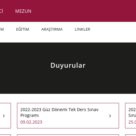
Cİ
MEZUN
İM
EĞİTİM
ARAŞTIRMA
LİNKLER
Duyurular
2022-2023 Güz Dönemi Tek Ders Sınav
202
Programı
Sın
09.02.2023
25.