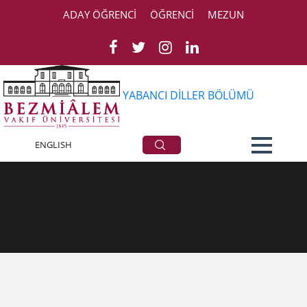
ADAY ÖĞRENCİ
ÖĞRENCİ
MEZUN
YABANCI DİLLER BÖLÜMÜ
İletişim
ENGLISH