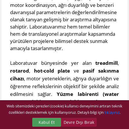
motor koordinasyon, ağrı duyarlılığı ve benzeri
davranışsal parametrelerin değerlendirilmesine
olanak tanıyan gelişmiş bir araştırma altyapısına
sahiptir. Laboratuvarımız hem temel bilimler
hem de translasyonel araştırmalar kapsamında
yürütülen projelere bilimsel destek sunmak
amacıyla tasarlanmıştır.
Laboratuvar bünyesinde yer alan
treadmill
,
rotarod
,
hot-cold plate
ve
pasif sakınma
cihazı
, motor yeteneklerin, ağrıya duyarlılığın ve
öğrenme reflekslerinin objektif bir şekilde analiz
edilmesini sağlar.
Yüzme labirenti (water
maze)
,
Y-labirent
ve
artı labirent (plus maze)
Web sitemizdeki çerezleri (cookie) kullanıcı deneyimini artıran teknik
gibi test sistemleri ise hafıza, mekânsal öğrenme
özellikleri desteklemek için kullanıyoruz. Detaylı bilgi için
tıklayınız
.
ve kaygı düzeylerinin değerlendirilmesinde
Kabul Et
Devre Dışı Bırak
yaygın olarak kullanılmaktadır.