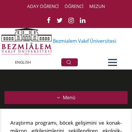
ADAY ÖĞRENCİ
ÖĞRENCİ
MEZUN
Bezmialem Vakıf Üniversitesi
Eco-Evo-Devo
ENGLISH
Menü
Araştırma programı, böcek gelişimini ve konak-
mikrop etkileşimlerini şekillendiren ekolojik-