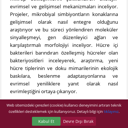
evrimsel ve gelişimsel mekanizmaları inceliyor.
Projeler, mikrobiyal simbiyontların konaklarına
gelişimsel olarak nasıl entegre olduğunu
araştırıyor ve bu süreci yönlendiren moleküler
sinyalleşmeyi, gen düzenleyici ağları ve
karşılaştırmalı morfolojiyi inceliyor. Hücre içi
bakterileri barındıran özelleşmiş hücreler olan
bakteriyositleri inceleyerek, araştırma, yeni
hücre tiplerinin ve doku mimarilerinin ekolojik
baskılara, beslenme adaptasyonlarına ve
evrimsel yeniliklere yanıt olarak nasıl
evrimleştiğini ortaya çıkarıyor.
Web sitemizdeki çerezleri (cookie) kullanıcı deneyimini artıran teknik
özellikleri desteklemek için kullanıyoruz. Detaylı bilgi için
tıklayınız
.
Eko Evrimsel Gelişim Bölümü İçindeki Aktif
Kabul Et
Devre Dışı Bırak
Laboratuvarlar