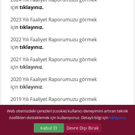
içi
n
tıklayınız.
2023 Yılı Faaliyet Raporumuzu görmek
içi
n
tıklayınız.
2022 Yılı Faaliyet Raporumuzu görmek
içi
n
tıklayınız.
2021 Yılı Faaliyet Raporumuzu görmek
için
tıklayınız
.
​
2020 Yılı Faaliyet Raporumuzu görmek
için
tıklayınız
.
2019 Yılı Faaliyet Raporumuzu görmek
için
tıklayınız
.
Web sitemizdeki çerezleri (cookie) kullanıcı deneyimini artıran teknik
özellikleri desteklemek için kullanıyoruz. Detaylı bilgi için
tıklayınız
.
​2018 Yılı Faaliyet Raporumuzu görmek
için
tıklayınız
.
Kabul Et
Devre Dışı Bırak