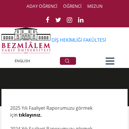
ADAY ÖĞRENCİ
ÖĞRENCİ
MEZUN
DİŞ HEKİMLİĞİ FAKÜLTESİ
Faaliyet Raporlari
ENGLISH
2025​ Yılı Faaliyet Raporumuzu görmek
içi
n
tıklayınız.
2024 Yılı Faaliyet Raporumuzu görmek