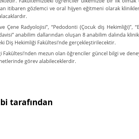
ektedir. Fakültemizdeki öğrenciler ülkemizde bir ilk olmak 
tan itibaren gözlemci ve oral hijyen eğitmeni olarak klinik
alacaklardır.
 ve Çene Radyolojisi”, “Pedodonti (Çocuk diş Hekimliği)”, “
davisi” anabilim dallarından oluşan 8 anabilim dalında klinik
 Diş Hekimliği Fakültesi’nde gerçekleştirilecektir.
i Fakültesi’nden mezun olan öğrenciler güncel bilgi ve dene
zmetlerinde görev alabileceklerdir.