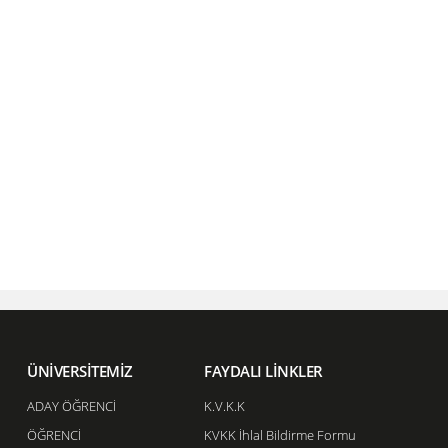
ÜNİVERSİTEMİZ
FAYDALI LİNKLER
ADAY ÖĞRENCİ
K.V.K.K
ÖĞRENCİ
KVKK İhlal Bildirme Formu