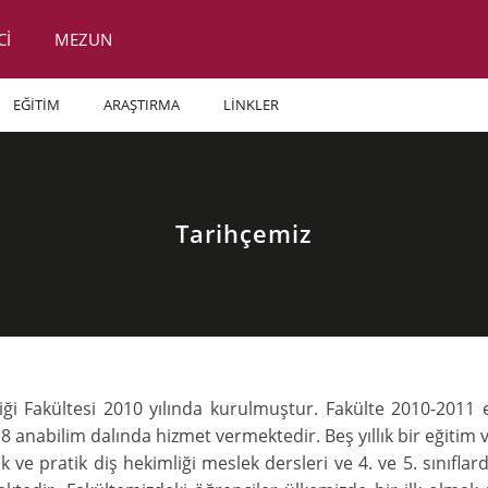
Cİ
MEZUN
EĞİTİM
ARAŞTIRMA
LİNKLER
Tarihçemiz
liği Fakültesi 2010 yılında kurulmuştur. Fakülte 2010-201
e 8 anabilim dalında hizmet vermektedir. Beş yıllık bir eğitim
orik ve pratik diş hekimliği meslek dersleri ve 4. ve 5. sınıfl