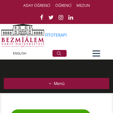
ADAY ÖĞRENCİ
ÖĞRENCİ
MEZUN
FİTOTERAPİ
Doğal Bitkisel Yağlar
ENGLISH
Menü