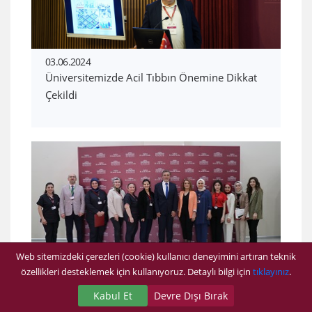
03.06.2024
Üniversitemizde Acil Tıbbın Önemine Dikkat
Çekildi
Web sitemizdeki çerezleri (cookie) kullanıcı deneyimini artıran teknik
özellikleri desteklemek için kullanıyoruz. Detaylı bilgi için
tıklayınız
.
06.05.2024
‘’Öğretmeye Gönül Verenler Programı’’
Kabul Et
Devre Dışı Bırak