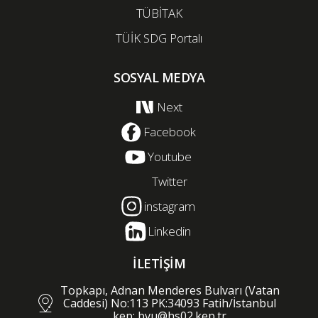
TÜBİTAK
TÜİK SDG Portalı
SOSYAL MEDYA
Next
Facebook
Youtube
Twitter
instagram
Linkedin
İLETİŞİM
Topkapı, Adnan Menderes Bulvarı (Vatan
Caddesi) No:113 PK:34093 Fatih/İstanbul
kep: bvu@hs02.kep.tr