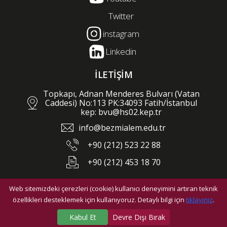
Twitter
instagram
Linkedin
İLETİŞİM
Topkapı, Adnan Menderes Bulvarı (Vatan
Caddesi) No:113 PK:34093 Fatih/İstanbul
kep: bvu@hs02.kep.tr
info@bezmialem.edu.tr
+90 (212) 523 22 88
+90 (212) 453 18 70
Web sitemizdeki çerezleri (cookie) kullanıcı deneyimini artıran teknik
©2026 Bezmialem Vakıf Üniversitesi - Tüm hakları saklıdır.
özellikleri desteklemek için kullanıyoruz. Detaylı bilgi için
tıklayınız
.
Kabul Et
Devre Dışı Bırak