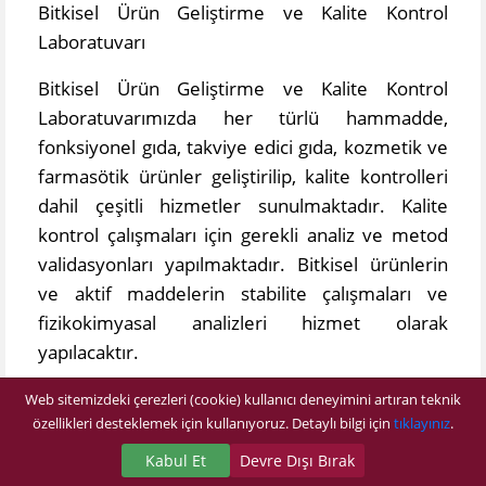
Bitkisel Ürün Geliştirme ve Kalite Kontrol
Laboratuvarı
Bitkisel Ürün Geliştirme ve Kalite Kontrol
Laboratuvarımızda her türlü hammadde,
fonksiyonel gıda, takviye edici gıda, kozmetik ve
farmasötik ürünler geliştirilip, kalite kontrolleri
dahil çeşitli hizmetler sunulmaktadır. Kalite
kontrol çalışmaları için gerekli analiz ve metod
validasyonları yapılmaktadır. Bitkisel ürünlerin
ve aktif maddelerin stabilite çalışmaları ve
fizikokimyasal analizleri hizmet olarak
yapılacaktır.
Enstrümantal Analiz
Web sitemizdeki çerezleri (cookie) kullanıcı deneyimini artıran teknik
özellikleri desteklemek için kullanıyoruz. Detaylı bilgi için
tıklayınız
.
GC-MS
Kabul Et
Devre Dışı Bırak
UV Spektrofotometresi