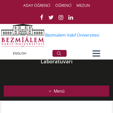
ADAY ÖĞRENCİ
ÖĞRENCİ
MEZUN
Bezmialem Vakıf Üniversitesi
Tıbbi Bitki Teşhiş ve Referans
ENGLISH
Laboratuvarı
Menü