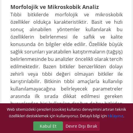
Morfolojik ve Mikroskobik Analiz
Tıbbi bitkilerde morfolojik ve mikroskobik
özellikler oldukça karakteristiktir. Basit ve hızlı
sonuç alınabilen yöntemler kullanılarak bu
özelliklerin belirlenmesi ile saflık ve kalite
konusunda ön bilgiler elde edilir. Özellikle büyük
sağlık sorunları yaratabilen katıştırmaların (tağşiş)
belirlenmesinde bu analizler öncelikli olarak tercih
edilmektedir. Bazen bitkiler benzerlikten dolayı
zehirli veya tıbbi değeri olmayan bitkiler ile
karıştırılabilir. Bitkinin tıbbi amaçlarla kullanılıp
kullanılamayacağına belirleyecek parametreler
arasında ilk sırada dikkat edilmesi gereken
hususlardan biri kullanılan droğun doğru bitkiden
Web sitemizdeki çerezleri (cookie) kullanıcı deneyimini artıran teknik
elde edilmesidir. Bu amaçla uzman kişiler/birimler
özellikleri desteklemek için kullanıyoruz. Detaylı bilgi için
tıklayınız
.
tarafından gerçekleştirilecek bitki teşhisi
gerekmektedir. Bir drog yerine bilerek veya
Kabul Et
Devre Dışı Bırak