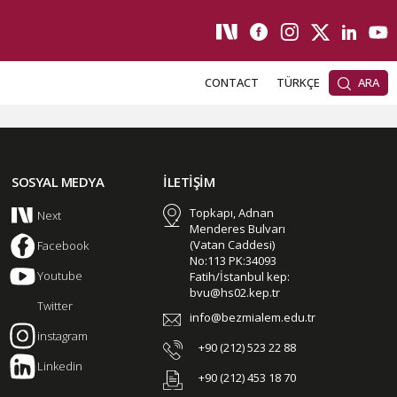
CONTACT
TÜRKÇE
ARA
SOSYAL MEDYA
İLETİŞİM
Topkapı, Adnan
Next
Menderes Bulvarı
(Vatan Caddesi)
Facebook
No:113 PK:34093
Youtube
Fatih/İstanbul kep:
bvu@hs02.kep.tr
Twitter
info@bezmialem.edu.tr
instagram
+90 (212) 523 22 88
Linkedin
+90 (212) 453 18 70