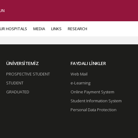
UN
UR HOSPITALS
MEDIA
LINKS
RESEARCH
ÜNİVERSİTEMİZ
FAYDALI LİNKLER
PROSPECTIVE STUDENT
Web Mail
STUDENT
e-Learning
GRADUATED
Online Payment System
Student Information System
Personal Data Protection