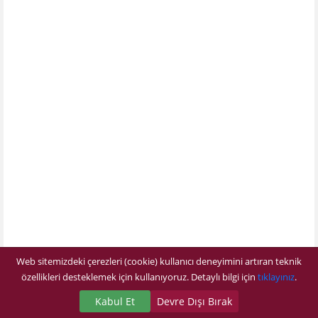
Web sitemizdeki çerezleri (cookie) kullanıcı deneyimini artıran teknik
özellikleri desteklemek için kullanıyoruz. Detaylı bilgi için
tıklayınız
.
Kabul Et
Devre Dışı Bırak