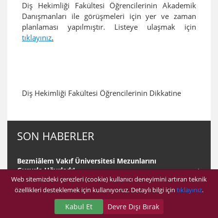
​Diş Hekimliği Fakültesi Öğrencilerinin Akademik
Danışmanları ile görüşmeleri için yer ve zaman
planlaması yapılmıştır. Listeye ulaşmak için
tıklayınız​
.
Diş Hekimliği Fakültesi Öğrencilerinin Dikkatine
SON HABERLER
Bezmiâlem Vakıf Üniversitesi Mezunlarını
Gururla Uğurladı!
Web sitemizdeki çerezleri (cookie) kullanıcı deneyimini artıran teknik
14.07.2025
özellikleri desteklemek için kullanıyoruz. Detaylı bilgi için
tıklayınız
.
Kütük Çakma Törenimiz Gerçekleşti
Kabul Et
Devre Dışı Bırak
03.09.2024