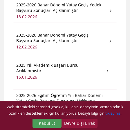
2025-2026 Bahar Dönemi Yatay Geçiş Yedek
Başvuru Sonuçları Açıklanmıştır
18.02.2026
2025-2026 Bahar Dönemi Yatay Geçiş
Başvuru Sonuçları Açıklanmıştır
12.02.2026
2025 Yılı Akademik Başarı Bursu
Açıklanmıştır
16.01.2026
2025-2026 Eğitim Öğretim Yılı Bahar Dönemi
Yatay Geçiş Başvuru Duyurusu Hakkında...
Web sitemizdeki çerezleri (cookie) kullanıcı deneyimini artıran teknik
14.01.2026
özellikleri desteklemek için kullanıyoruz. Detaylı bilgi için
tıklayınız
.
Kabul Et
Devre Dışı Bırak
YKS 2025 Ek Yerleştirme Kayıt İşlemleri