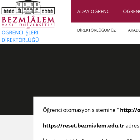
ADAY ÖĞRENCİ
ÖĞREN
DİREKTÖRLÜĞÜMÜZ
AKAD
ÖĞRENCİ İŞLERİ
DİREKTÖRLÜĞÜ
Öğrenci otomasyon sistemine “
http://
https://reset.bezmialem.edu.tr​
adresi