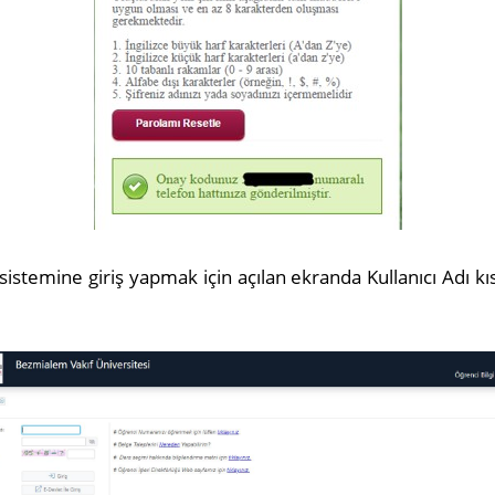
istemine giriş yapmak için açılan ekranda Kullanıcı Adı k