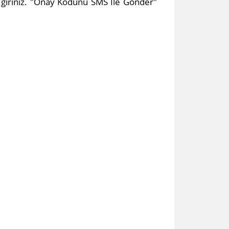
u giriniz. "Onay Kodunu SMS İle Gönder"