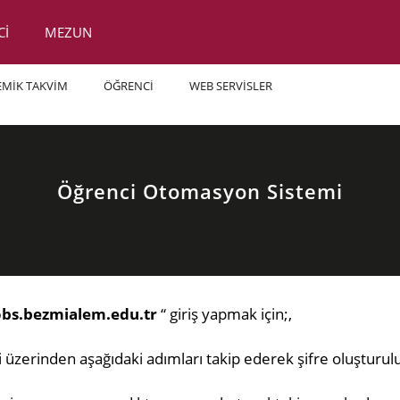
Cİ
MEZUN
EMİK TAKVİM
ÖĞRENCİ
WEB SERVİSLER
Öğrenci Otomasyon Sistemi
obs.bezmialem.edu.tr
“ giriş yapmak için;,
 üzerinden aşağıdaki adımları
takip ederek
şifre oluşturul