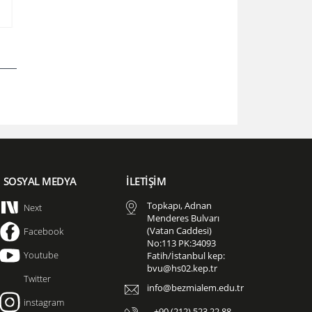
SOSYAL MEDYA
İLETİŞİM
Topkapı, Adnan
Next
Menderes Bulvarı
(Vatan Caddesi)
Facebook
No:113 PK:34093
Youtube
Fatih/İstanbul kep:
bvu@hs02.kep.tr
Twitter
info@bezmialem.edu.tr
instagram
+90 (212) 523 22 88