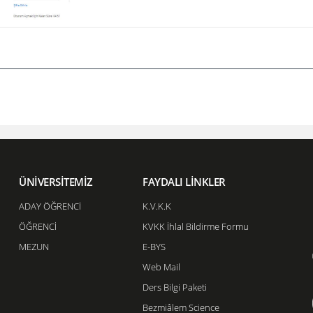
ÜNİVERSİTEMİZ
FAYDALI LİNKLER
ADAY ÖĞRENCİ
K.V.K.K
ÖĞRENCİ
KVKK İhlal Bildirme Formu
MEZUN
E-BYS
Web Mail
Ders Bilgi Paketi
Bezmiâlem Science