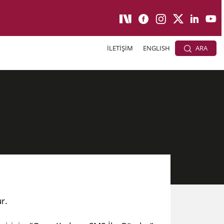
İLETİŞİM
ENGLISH
ARA
ur.