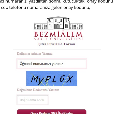
renci numaranızı yazdıktan sonra, kutucukta​ki onay kodun
an cep telefonu numaranıza gelen onay kodunu,