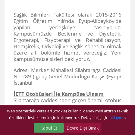
Sağlık Bilimleri Fakültesi olarak 2015-2016
Eğitim Öğretim Yılı‘nda Eyüp-Alibeyköy’de
yapılan yerleşkeye taşınıyoruz.
Kampüsümüzde Beslenme ve Diyetetik,
Ergoterapi, Fizyoterapi ve Rehabilitasyon,
Hemşirelik, Odyoloji ve Sağlık Yönetimi olmak
üzere altı bölümle hizmet vereceğiz. Yeni
kampüsümüze sizleri bekliyoruz.
Adres: Merkez Mahallesi Silahtarağa Caddesi
No:289 (İgdaş Genel Müdürlüğü Karşısı)Eyüp/
İstanbul
İETT Otobüsleri İle Kampüse Ulaşım
Silahtarağa caddesinden geçen önemli otobüs
hatları tabloda listelenmiştir. Güncel bilgiler ve
Web sitemizdeki çerezleri (cookie) kullanıcı deneyimini artıran teknik
farklı güzergâhlar
özellikleri desteklemek için kullanıyoruz. Detaylı bilgi için
tıklayınız
.
için
http://www.iett.gov.tr
internet sitesinden
bilgi edinebilirsiniz
Kabul Et
Devre Dışı Bırak