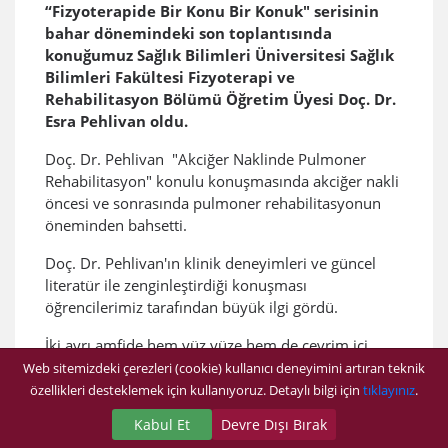
“Fizyoterapide Bir Konu Bir Konuk" serisinin
bahar dönemindeki son toplantısında
konuğumuz Sağlık Bilimleri Üniversitesi Sağlık
Bilimleri Fakültesi Fizyoterapi ve
Rehabilitasyon Bölümü Öğretim Üyesi Doç. Dr.
Esra Pehlivan oldu.
Doç. Dr. Pehlivan "Akciğer Naklinde Pulmoner
Rehabilitasyon" konulu konuşmasında akciğer nakli
öncesi ve sonrasında pulmoner rehabilitasyonun
öneminden bahsetti.
Doç. Dr. Pehlivan'ın klinik deneyimleri ve güncel
literatür ile zenginleştirdiği konuşması
öğrencilerimiz tarafından büyük ilgi gördü.
İki ayrı amfide hem yüz yüze hem de çevrim içi
olarak gerçekleştirilen toplantı, katılımcıların
Web sitemizdeki çerezleri (cookie) kullanıcı deneyimini artıran teknik
soruları ve teşekkür belgesinin takdimi ile son
özellikleri desteklemek için kullanıyoruz. Detaylı bilgi için
tıklayınız
.
buldu.​
Kabul Et
Devre Dışı Bırak