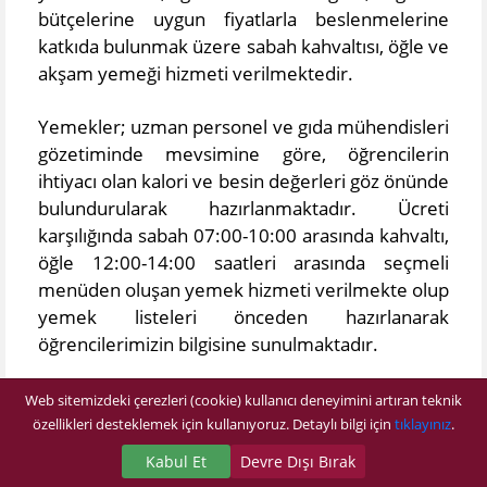
bütçelerine uygun fiyatlarla beslenmelerine
katkıda bulunmak üzere sabah kahvaltısı, öğle ve
akşam yemeği hizmeti verilmektedir.
Yemekler; uzman personel ve gıda mühendisleri
gözetiminde mevsimine göre, öğrencilerin
ihtiyacı olan kalori ve besin değerleri göz önünde
bulundurularak hazırlanmaktadır. Ücreti
karşılığında sabah 07:00-10:00 arasında kahvaltı,
öğle 12:00-14:00 saatleri arasında seçmeli
menüden oluşan yemek hizmeti verilmekte olup
yemek listeleri önceden hazırlanarak
öğrencilerimizin bilgisine sunulmaktadır.​
Web sitemizdeki çerezleri (cookie) kullanıcı deneyimini artıran teknik
özellikleri desteklemek için kullanıyoruz. Detaylı bilgi için
tıklayınız
.
Kabul Et
Devre Dışı Bırak