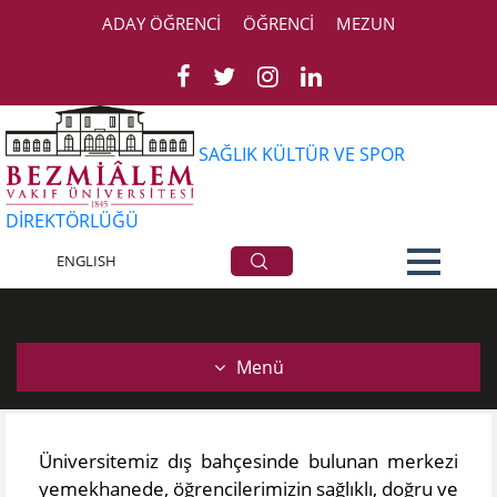
ADAY ÖĞRENCİ
ÖĞRENCİ
MEZUN
SAĞLIK KÜLTÜR VE SPOR
DİREKTÖRLÜĞÜ
Beslenme
ENGLISH
Menü
​Üniversitemiz dış bahçesinde bulunan merkezi
yemekhanede, öğrencilerimizin sağlıklı, doğru ve