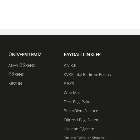
ÜNİVERSİTEMİZ
FAYDALI LİNKLER
ADAY ÖĞRENCİ
K.V.K.K
ÖĞRENCİ
KVKK İhlal Bildirme Formu
MEZUN
E-BYS
Web Mail
Ders Bilgi Paketi
Bezmiâlem Science
Öğrenci Bilgi Sistemi
Uzaktan Öğretim
Online Tahsilat Sistemi