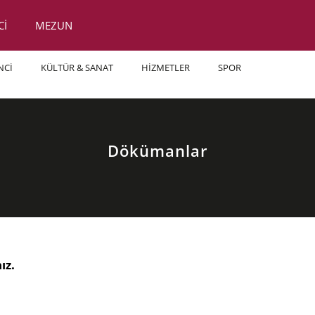
Cİ
MEZUN
NCİ
KÜLTÜR & SANAT
HİZMETLER
SPOR
Dökümanlar
nız.