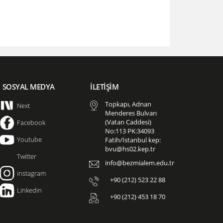
SOSYAL MEDYA
İLETİŞİM
Topkapı, Adnan
Next
Menderes Bulvarı
(Vatan Caddesi)
Facebook
No:113 PK:34093
Youtube
Fatih/İstanbul kep:
bvu@hs02.kep.tr
Twitter
info@bezmialem.edu.tr
instagram
+90 (212) 523 22 88
Linkedin
+90 (212) 453 18 70