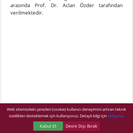
arasında Prof. Dr. Aclan Özder tarafından
verilmektedir.
Web sitemizdeki çerezleri (cookie) kullanıcı deneyimini artıran teknik
özellikleri desteklemek için kullanıyoruz. Detaylı bilgi için
tıklayınız
.
Kabul Et
Devre Dışı Bırak